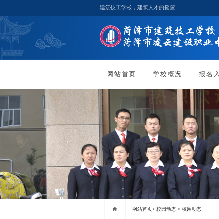
建筑技工学校，建筑人才的摇篮
网站首页
学校概况
报名
网站首页
>
校园动态
>
校园动态