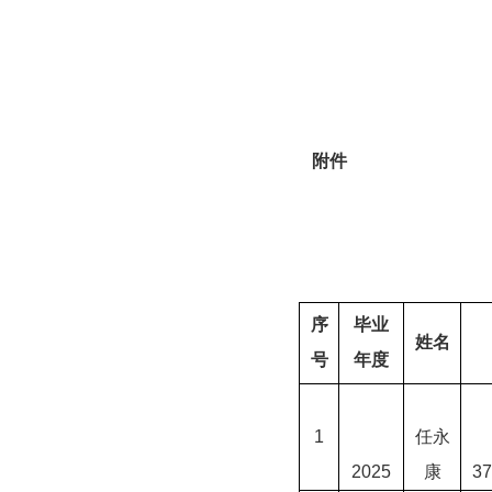
附件
序
毕业
姓名
号
年度
1
任永
2025
康
37