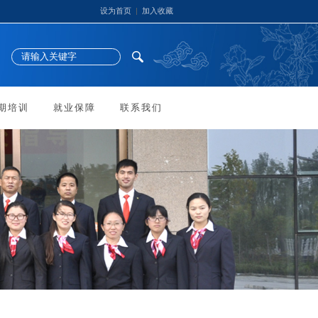
设为首页
|
加入收藏
期培训
就业保障
联系我们