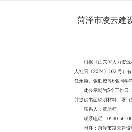
菏泽市凌云建设
根据《山东省人力资源和
人社函〔2024〕102 
任永康、张胜威等6名同学
此公示期为5个工作日，
并提供书面说明材料，署（
联系人：童老师
联系电话：0530-561005
附件：菏泽市凌云建设