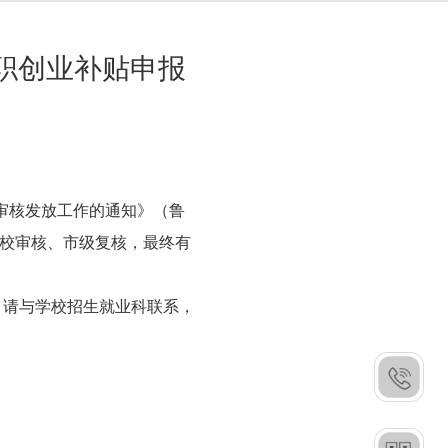
求职创业补贴申报
贴审核发放工作的通知》（鲁
学校审核、市级复核，最终有
议，请与学校招生就业科联系，