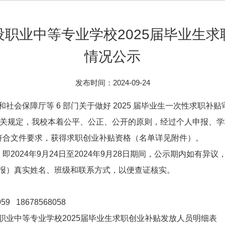
职业中等专业学校2025届毕业生
情况公示
发布时间：2024-09-24
社会保障厅等 6 部门关于做好 2025 届毕业生一次性求职补
号）有关规定，我校本着公平、公正、公开的原则，经过个人申报、
符合文件要求，获得求职创业补贴资格（名单详见附件）。
即2024年9月24日至2024年9月28日期间，公示期内如有异
报）真实姓名、班级和联系方式，以便查证核实。
9 18678568058
职业中等专业学校2025届毕业生求职创业补贴发放人员明细表